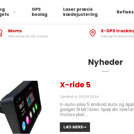
og
GPS
Laser præcis
Reflek
gets
beslag
kædejustering
Moms
X-GPS trackin
Alle priser er inkl. moms
Genvej til online m
Nyheder
X-ride 5
Oprettet d.
05/04 2024
X-auto-play 5 Android Auto og Apple
gadget til MC'isten. Spejl din telefo
motorcykel....
LÆS MERE