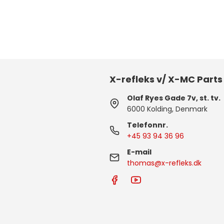
X-refleks v/ X-MC Parts
Olaf Ryes Gade 7v, st. tv.
6000 Kolding, Denmark
Telefonnr.
+45 93 94 36 96
E-mail
thomas@x-refleks.dk