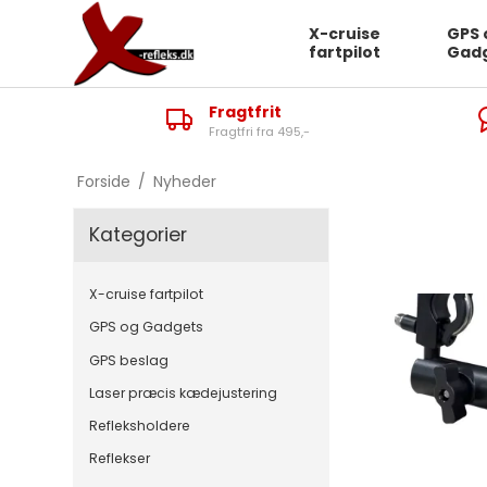
X-cruise
GPS 
fartpilot
Gad
Fragtfrit
Fragtfri fra 495,-
Forside
/
Nyheder
Kategorier
X-cruise fartpilot
GPS og Gadgets
GPS beslag
Laser præcis kædejustering
Refleksholdere
Reflekser