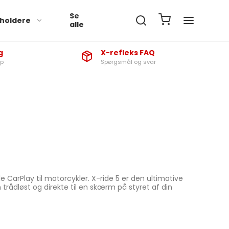
Se
sholdere
alle
g
X-refleks FAQ
ap
Spørgsmål og svar
 CarPlay til motorcykler. X-ride 5 er den ultimative
n trådløst og direkte til en skærm på styret af din