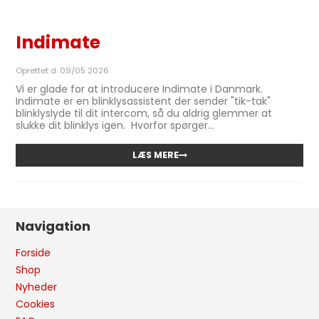
Indimate
Oprettet d.
09/05 2026
Vi er glade for at introducere Indimate i Danmark.
Indimate er en blinklysassistent der sender "tik-tak"
blinklyslyde til dit intercom, så du aldrig glemmer at
slukke dit blinklys igen. Hvorfor spørger...
LÆS MERE
Navigation
Forside
Shop
Nyheder
Cookies