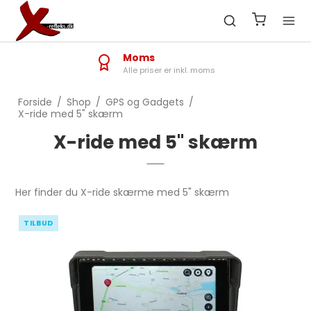
Moms
Alle priser er inkl. moms
Forside
/
Shop
/
GPS og Gadgets
/
X-ride med 5" skærm
X-ride med 5" skærm
Her finder du X-ride skærme med 5" skærm
TILBUD