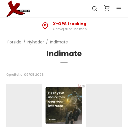
X-GPS tracking
Genvej til online map
Forside
/
Nyheder
/
Indimate
Indimate
Oprettet d.
09/05 2026