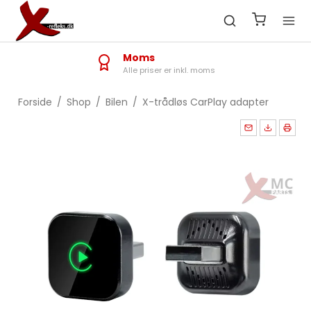
Moms
Alle priser er inkl. moms
Forside
/
Shop
/
Bilen
/
X-trådløs CarPlay adapter