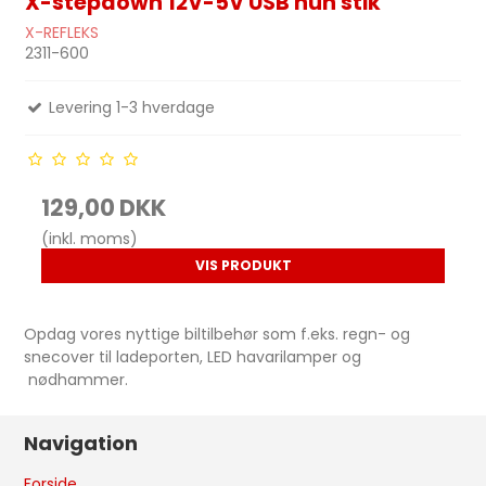
X-stepdown 12V-5V USB hun stik
X-REFLEKS
2311-600
Levering 1-3 hverdage
129,00 DKK
(inkl. moms)
VIS PRODUKT
Opdag vores nyttige biltilbehør som f.eks. regn- og
snecover til ladeporten, LED havarilamper og
nødhammer.
Navigation
Forside