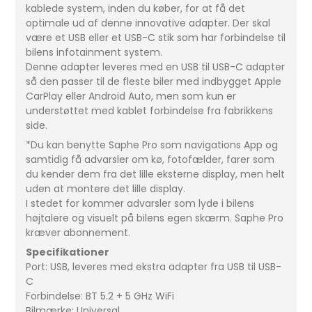
kablede system, inden du køber, for at få det
optimale ud af denne innovative adapter. Der skal
være et USB eller et USB-C stik som har forbindelse til
bilens infotainment system.
Denne adapter leveres med en USB til USB-C adapter
så den passer til de fleste biler med indbygget Apple
CarPlay eller Android Auto, men som kun er
understøttet med kablet forbindelse fra fabrikkens
side.
*Du kan benytte Saphe Pro som navigations App og
samtidig få advarsler om kø, fotofælder, farer som
du kender dem fra det lille eksterne display, men helt
uden at montere det lille display.
I stedet for kommer advarsler som lyde i bilens
højtalere og visuelt på bilens egen skærm. Saphe Pro
kræver abonnement.
Specifikationer
Port: USB, leveres med ekstra adapter fra USB til USB-
C
Forbindelse: BT 5.2 + 5 GHz WiFi
Bilmærke: Universal