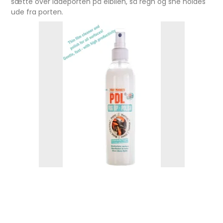
sætte over ladeporten på elbilen, så regn og sne holdes
ude fra porten.